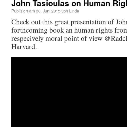
John Tasioulas on Human Rig
Publiziert am
30. Juni 2015
von
Linda
Check out this great presentation of Joh
forthcoming book an human rights fro
respecively moral point of view @Radcli
Harvard.